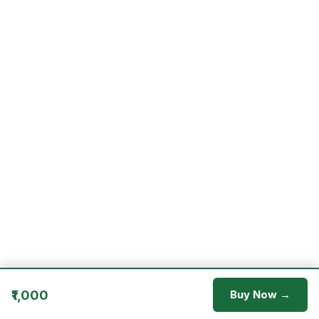
₹1,000
Buy Now →